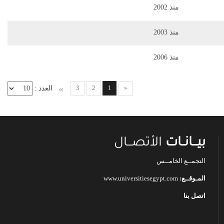
منذ 2002
منذ 2003
منذ 2006
»
«
1
2
3
العدد :
بيـــانــات
الأتصـــال
التجمــع الخامــس
المـوقــع:
www.universitiesegypt.com
اتصل بنا