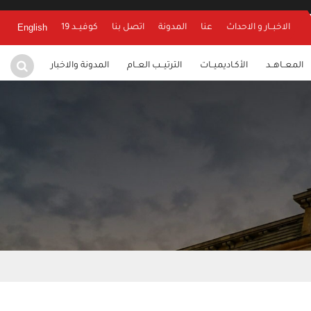
English
الاخبــار و الاحداث
عنا
المدونة
اتصل بنا
كوفيــد 19
المعــاهــد
الأكـاديميــات
الترتيــب العــام
المدونة والاخبار