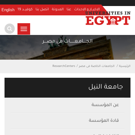
English
الاخبــار و الاحداث
عنا
المدونة
اتصل بنا
كوفيــد 19
TOGGLE
NAVIGATION
الجـــــامـعـــــــات فى مصــــر
الرئيسية
الجامعات الخاصة فى مصر
ResearchCenters
جامعة النيل
عن المؤسسة
قادة المؤسسة