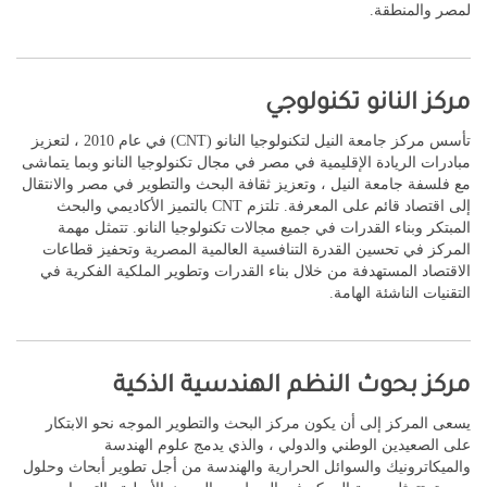
لمصر والمنطقة.
مركز النانو تكنولوجي
تأسس مركز جامعة النيل لتكنولوجيا النانو (CNT) في عام 2010 ، لتعزيز
مبادرات الريادة الإقليمية في مصر في مجال تكنولوجيا النانو وبما يتماشى
مع فلسفة جامعة النيل ، وتعزيز ثقافة البحث والتطوير في مصر والانتقال
إلى اقتصاد قائم على المعرفة. تلتزم CNT بالتميز الأكاديمي والبحث
المبتكر وبناء القدرات في جميع مجالات تكنولوجيا النانو. تتمثل مهمة
المركز في تحسين القدرة التنافسية العالمية المصرية وتحفيز قطاعات
الاقتصاد المستهدفة من خلال بناء القدرات وتطوير الملكية الفكرية في
التقنيات الناشئة الهامة.
مركز بحوث النظم الهندسية الذكية
يسعى المركز إلى أن يكون مركز البحث والتطوير الموجه نحو الابتكار
على الصعيدين الوطني والدولي ، والذي يدمج علوم الهندسة
والميكاترونيك والسوائل الحرارية والهندسة من أجل تطوير أبحاث وحلول