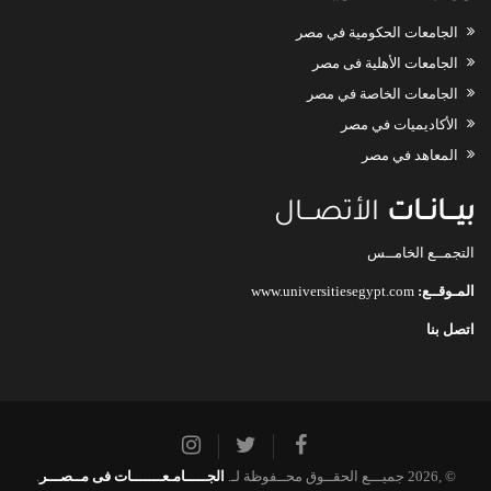
الجامعات الحكومية في مصر
الجامعات الأهلية فى مصر
الجامعات الخاصة في مصر
الأكاديميات في مصر
المعاهد في مصر
بيـــانــات
الأتصـــال
التجمــع الخامــس
المـوقــع:
www.universitiesegypt.com
اتصل بنا
© ,2026 جميـــع الحقــوق محــفوظة لـ.
الجـــــامـعـــــــات فى مــصـــر
.