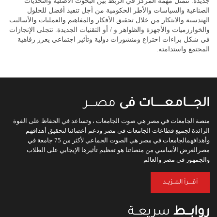
جديدة. تتمثل مهمة المركز في الربط بين البحوث الأصلية والتحديات
الصناعية والسياسات والأطر الحكومية من أجل تنفيذ أفضل للحلول
الهندسية والابتكار من خلال تحقيق الأفكار والمفاهيم والعمليات والأساليب
والخوارزميات والأجهزة والظواهر و / أو التقنيات الجديدة. تتجلى الإنجازات
في شكل براءات اختراع ومنشورات دولية وتأثير اجتماعي يعزز رفاهية
المجتمع واستدامته.
الجـــــامـعـــــــات فى
مصــــر
منصة الجامعات في مصر هي صوت الجامعات ، وتساعد في الحفاظ على القوة
الرائدة لجميع قطاعات الجامعات في مصر ودعم أعضائنا لتحقيق أهدافهم
وأهدافهمالجامعات في مصر هي الصوت الجماعي لأكثر من 75 جامعة في
مصرالغرض الأساسي من منصاتنا هو تعظيم تأثيرها الإيجابي على الطلاب
والجمهور في مصر والعالم
أقــــرأ المــزيــد
روابـــط
سريعــة