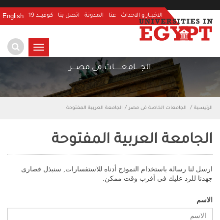
English
الاخبــار و الاحداث
عنا
المدونة
اتصل بنا
كوفيــد 19
TOGGLE
NAVIGATION
الجـــــامـعـــــــات فى مصــــر
الرئيسية
الجامعات الخاصة فى مصر
الجامعة العربية المفتوحة
الجامعة العربية المفتوحة
ارسل لنا رسالة باستخدام النموذج أدناه للاستفسارات, سنبذل قصارى
جهدنا للرد عليك في أقرب وقت ممكن.
الاسم