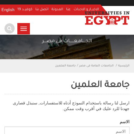
English
الاخبــار و الاحداث
عنا
المدونة
اتصل بنا
كوفيــد 19
TOGGLE
NAVIGATION
الجـــــامـعـــــــات فى مصــــر
الرئيسية
الجامعات العامة فى مصر
جامعة العلمين
جامعة العلمين
ارسل لنا رسالة باستخدام النموذج أدناه للاستفسارات, سنبذل قصارى
جهدنا للرد عليك في أقرب وقت ممكن.
الاسم