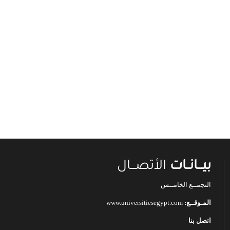
بيـــانــات
الأتصـــال
التجمــع الخامــس
المـوقــع:
www.universitiesegypt.com
اتصل بنا