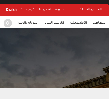
English
الاخبــار و الاحداث
عنا
المدونة
اتصل بنا
كوفيــد 19
المعــاهــد
الأكـاديميــات
الترتيــب العــام
المدونة والاخبار